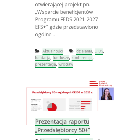
n
otwierającej projekt pn.
0
f
„Wsparcie beneficjentów
+
e
r
Programu FEDS 2021-2027
e
EFS+” gdzie przedstawiono
n
ogólne…
c
j
a
,
,
Aktualności
działania
EFDS
„
,
,
,
F
fundacja
fundusze
konferencja
u
,
prezentacja
wrocław
n
d
u
s
z
e
E
u
r
o
Prezentacja raportu
p
„Przedsiębiorcy 50+”
e
j