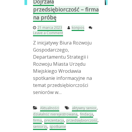
Dojrzała
e
d
przedsiębiorczość – firma
s
na próbę
i
ę
21 marca 2023
konpos
b
o
Leave a Comment
i
n
o
Z inicjatywy Biura Rozwoju
D
r
o
c
Gospodarczego,
j
y
Departamentu Strategii i
r
5
Rozwoju Miasta Urzędu
z
0
a
+
Miejskiego Wrocławia
ł
”
spotkanie informacyjne na
a
temat przedsiębiorczości
p
r
seniorów w…
z
e
d
,
Aktualności
aktywny senior
s
,
,
działalnść nierejestrowana
findacja
i
,
,
,
firma
prezentacja
przedsiębiorczość
ę
,
seniorzy
spotkanie
b