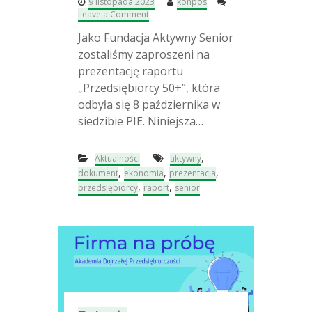
9 listopada 2023
konpos
s
o
Leave a Comment
k
n
i
Jako Fundacja Aktywny Senior
P
e
r
zostaliśmy zaproszeni na
w
e
p
prezentację raportu
z
i
„Przedsiębiorcy 50+”, która
e
g
n
odbyła się 8 października w
u
t
ł
siedzibie PIE. Niniejsza…
a
c
c
e
j
”
,
Aktualności
aktywny
a
,
,
,
dokument
ekonomia
prezentacja
r
,
,
przedsiębiorcy
raport
senior
a
p
o
r
t
u
„
P
r
z