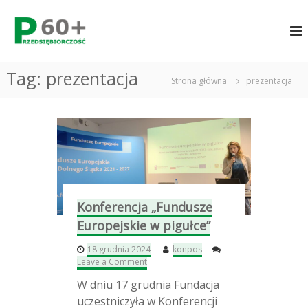
S
P
k
i
r
p
z
t
e
Tag:
prezentacja
o
Strona główna
prezentacja
d
c
s
o
i
n
ę
t
e
b
n
i
t
o
r
Konferencja „Fundusze
c
Europejskie w pigułce”
z
18 grudnia 2024
konpos
o
o
Leave a Comment
ś
n
W dniu 17 grudnia Fundacja
ć
K
o
uczestniczyła w Konferencji
6