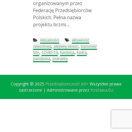
organizowanym przez
m
0
e
Federację Przedsiębiorców
+
t
Polskich. Pełna nazwa
r
projektu brzmi…
5
0
+
Aktualności
aktywność
,
,
zawodowa
aktywny senior
barometr
,
,
,
,
50+
COVID-19
fundacja
kadra
,
pandemia
potrzeby
Copyright © 2025
Przedsiębiorczość 60+
Wszystkie prawa
zastrzeżone | Administrowane przez
Postawa.EU